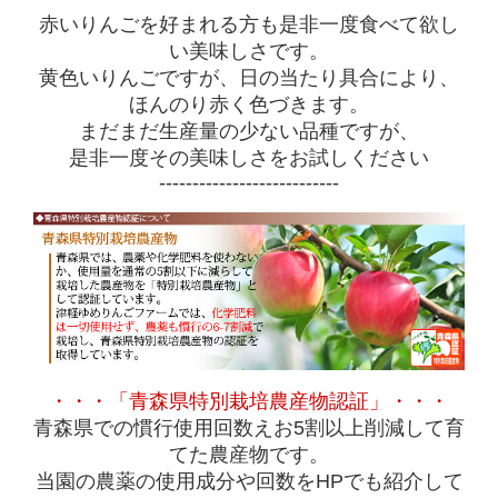
赤いりんごを好まれる方も是非一度食べて欲し
い美味しさです。
黄色いりんごですが、日の当たり具合により、
ほんのり赤く色づきます。
まだまだ生産量の少ない品種ですが、
是非一度その美味しさをお試しください
---------------------------
・・・「青森県特別栽培農産物認証」・・・
青森県での慣行使用回数えお5割以上削減して育
てた農産物です。
当園の農薬の使用成分や回数をHPでも紹介して