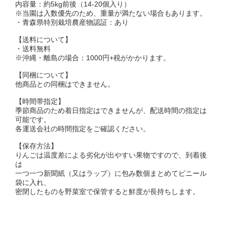
内容量：約5kg前後（14-20個入り）
※当園は入数優先のため、重量が満たない場合もあります。
・青森県特別栽培農産物認証：あり
【送料について】
・送料無料
※沖縄・離島の場合：1000円+税がかかります。
【同梱について】
他商品との同梱はできません。
【時間帯指定】
季節商品のため着日指定はできませんが、配送時間の指定は
可能です。
各運送会社の時間指定をご確認ください。
【保存方法】
りんごは温度差による劣化が出やすい果物ですので、到着後
は
一つ一つ新聞紙（又はラップ）に包み数個まとめてビニール
袋に入れ、
密閉したものを野菜室で保管すると鮮度が長持ちします。