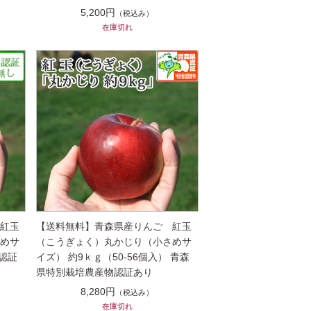
5,200円
（税込み）
在庫切れ
 紅玉
【送料無料】青森県産りんご 紅玉
さめサ
（こうぎょく）丸かじり（小さめサ
 認証
イズ） 約9ｋｇ（50-56個入） 青森
県特別栽培農産物認証あり
8,280円
（税込み）
在庫切れ