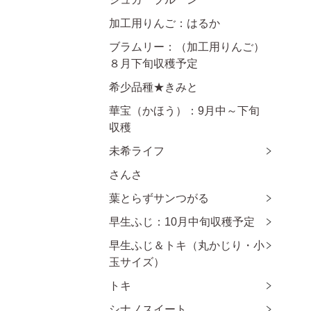
加工用りんご：はるか
ブラムリー：（加工用りんご）
８月下旬収穫予定
希少品種★きみと
華宝（かほう）：9月中～下旬
収穫
未希ライフ
さんさ
葉とらずサンつがる
早生ふじ：10月中旬収穫予定
早生ふじ＆トキ（丸かじり・小
玉サイズ）
トキ
シナノスイート