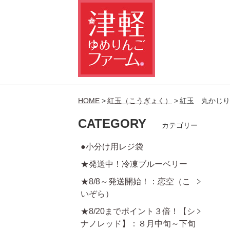
HOME
紅玉（こうぎょく）
紅玉 丸かじり
CATEGORY
カテゴリー
●小分け用レジ袋
★発送中！冷凍ブルーベリー
★8/8～発送開始！：恋空（こ
いぞら）
★8/20までポイント３倍！【シ
ナノレッド】：８月中旬～下旬