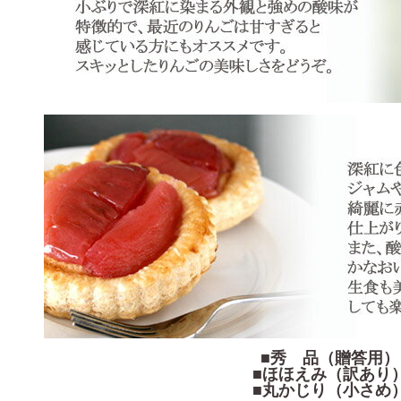
■秀 品（贈答用）
■ほほえみ（訳あり
■丸かじり（小さめ