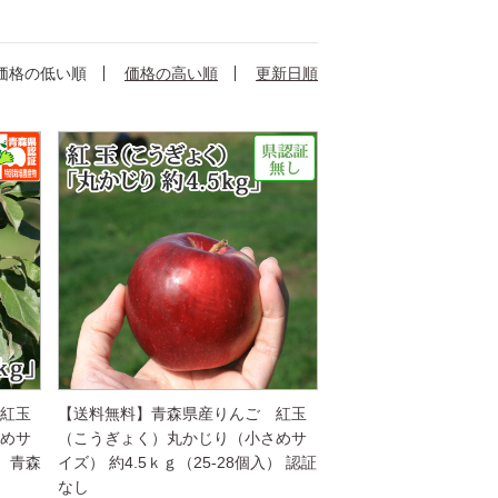
価格の低い順
価格の高い順
更新日順
 紅玉
【送料無料】青森県産りんご 紅玉
さめサ
（こうぎょく）丸かじり（小さめサ
） 青森
イズ） 約4.5ｋｇ（25-28個入） 認証
なし