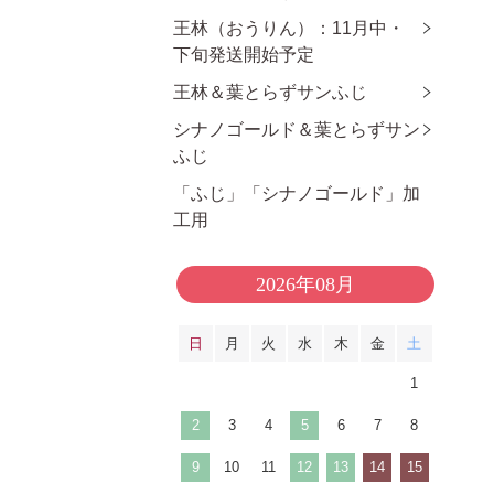
王林（おうりん）：11月中・
下旬発送開始予定
王林＆葉とらずサンふじ
シナノゴールド＆葉とらずサン
ふじ
「ふじ」「シナノゴールド」加
工用
2026年08月
日
月
火
水
木
金
土
1
2
3
4
5
6
7
8
9
10
11
12
13
14
15