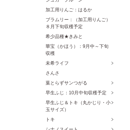
加工用りんご：はるか
ブラムリー：（加工用りんご）
８月下旬収穫予定
希少品種★きみと
華宝（かほう）：9月中～下旬
収穫
未希ライフ
さんさ
葉とらずサンつがる
早生ふじ：10月中旬収穫予定
早生ふじ＆トキ（丸かじり・小
玉サイズ）
トキ
シナノスイート