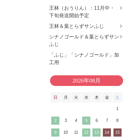
王林（おうりん）：11月中・
下旬発送開始予定
王林＆葉とらずサンふじ
シナノゴールド＆葉とらずサン
ふじ
「ふじ」「シナノゴールド」加
工用
2026年08月
日
月
火
水
木
金
土
1
2
3
4
5
6
7
8
9
10
11
12
13
14
15