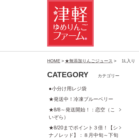
HOME
★無添加りんごジュース
1L入り
CATEGORY
カテゴリー
●小分け用レジ袋
★発送中！冷凍ブルーベリー
★8/8～発送開始！：恋空（こ
いぞら）
★8/20までポイント３倍！【シ
ナノレッド】：８月中旬～下旬