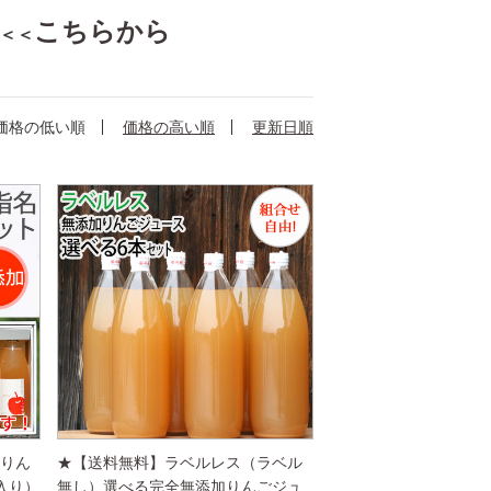
こちらから
＜＜
価格の低い順
価格の高い順
更新日順
加りん
★【送料無料】ラベルレス（ラベル
入り）
無し）選べる完全無添加りんごジュ