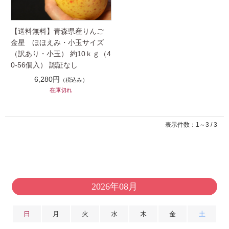
【送料無料】青森県産りんご
金星 ほほえみ・小玉サイズ
（訳あり・小玉） 約10ｋｇ（4
0-56個入） 認証なし
6,280円
（税込み）
在庫切れ
表示件数：1～3 / 3
2026年08月
日
月
火
水
木
金
土