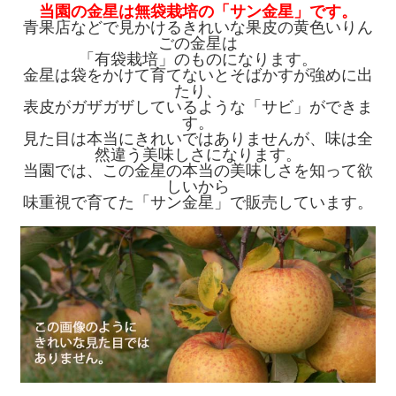
当園の金星は無袋栽培の「サン金星」です。
青果店などで見かけるきれいな果皮の黄色いりん
ごの金星は
「有袋栽培」のものになります。
金星は袋をかけて育てないとそばかすが強めに出
たり、
表皮がガザガザしているような「サビ」ができま
す。
見た目は本当にきれいではありませんが、味は全
然違う美味しさになります。
当園では、この金星の本当の美味しさを知って欲
しいから
味重視で育てた「サン金星」で販売しています。