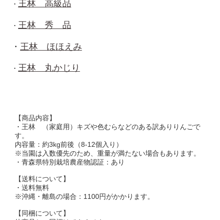
王林 高級品
・
王林 秀 品
・
・
王林 ほほえみ
王林 丸かじり
・
【商品内容】
・王林 （家庭用）キズや色むらなどのある訳ありりんごで
す。
内容量：約3kg前後（8-12個入り）
※当園は入数優先のため、重量が満たない場合もあります。
・青森県特別栽培農産物認証：あり
【送料について】
・送料無料
※沖縄・離島の場合：1100円がかかります。
【同梱について】