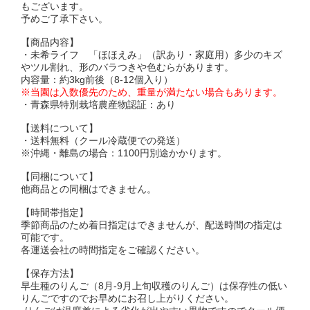
もございます。
予めご了承下さい。
【商品内容】
・未希ライフ 「ほほえみ」（訳あり・家庭用）多少のキズ
やツル割れ、形のバラつきや色むらがあります。
内容量：約3kg前後（8-12個入り）
※当園は入数優先のため、重量が満たない場合もあります。
・青森県特別栽培農産物認証：あり
【送料について】
・送料無料（クール冷蔵便での発送）
※沖縄・離島の場合：1100円別途かかります。
【同梱について】
他商品との同梱はできません。
【時間帯指定】
季節商品のため着日指定はできませんが、配送時間の指定は
可能です。
各運送会社の時間指定をご確認ください。
【保存方法】
早生種のりんご（8月-9月上旬収穫のりんご）は保存性の低い
りんごですのでお早めにお召し上がりください。