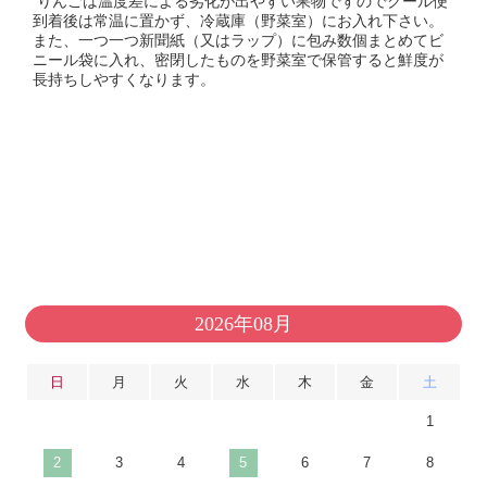
りんごは温度差による劣化が出やすい果物ですのでクール便
到着後は常温に置かず、冷蔵庫（野菜室）にお入れ下さい。
また、一つ一つ新聞紙（又はラップ）に包み数個まとめてビ
ニール袋に入れ、密閉したものを野菜室で保管すると鮮度が
長持ちしやすくなります。
2026年08月
日
月
火
水
木
金
土
1
2
3
4
5
6
7
8