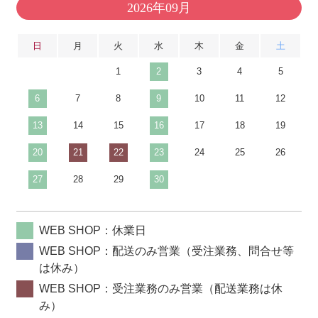
2026年09月
日
月
火
水
木
金
土
1
2
3
4
5
6
7
8
9
10
11
12
13
14
15
16
17
18
19
20
21
22
23
24
25
26
27
28
29
30
WEB SHOP：休業日
WEB SHOP：配送のみ営業（受注業務、問合せ等
は休み）
WEB SHOP：受注業務のみ営業（配送業務は休
み）